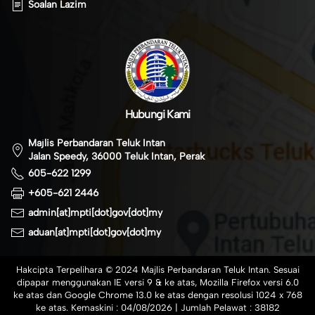
Soalan Lazim
Hubungi Kami
Majlis Perbandaran Teluk Intan
Jalan Speedy, 36000 Teluk Intan, Perak
605-622 1299
+605-621 2446
admin[at]mpti[dot]gov[dot]my
aduan[at]mpti[dot]gov[dot]my
Hakcipta Terpelihara © 2024 Majlis Perbandaran Teluk Intan. Sesuai
dipapar menggunakan IE versi 9 & ke atas, Mozilla Firefox versi 6.0
ke atas dan Google Chrome 13.0 ke atas dengan resolusi 1024 x 768
ke atas. Kemaskini :
04/08/2026
| Jumlah Pelawat :
38182