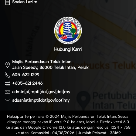
Soalan Lazim
Hubungi Kami
Majlis Perbandaran Teluk Intan
Jalan Speedy, 36000 Teluk Intan, Perak
605-622 1299
+605-621 2446
admin[at]mpti[dot]gov[dot]my
aduan[at]mpti[dot]gov[dot]my
Hakcipta Terpelihara © 2024 Majlis Perbandaran Teluk Intan. Sesuai
dipapar menggunakan IE versi 9 & ke atas, Mozilla Firefox versi 6.0
ke atas dan Google Chrome 13.0 ke atas dengan resolusi 1024 x 768
ke atas. Kemaskini :
04/08/2026
| Jumlah Pelawat :
38169