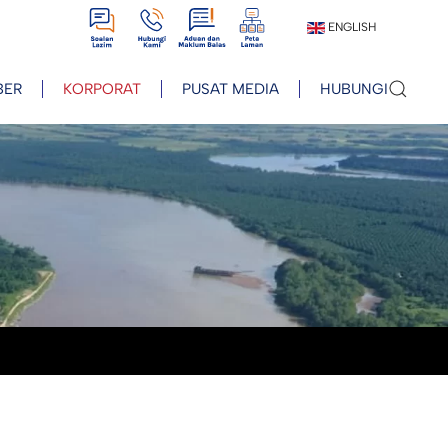
View
View
View
View
ENGLISH
BER
KORPORAT
PUSAT MEDIA
HUBUNGI