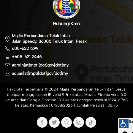
Hubungi Kami
Majlis Perbandaran Teluk Intan
Jalan Speedy, 36000 Teluk Intan, Perak
605-622 1299
+605-621 2446
admin[at]mpti[dot]gov[dot]my
aduan[at]mpti[dot]gov[dot]my
Hakcipta Terpelihara © 2024 Majlis Perbandaran Teluk Intan. Sesuai
dipapar menggunakan IE versi 9 & ke atas, Mozilla Firefox versi 6.0
ke atas dan Google Chrome 13.0 ke atas dengan resolusi 1024 x 768
ke atas. Kemaskini :
04/08/2026
| Jumlah Pelawat :
38175