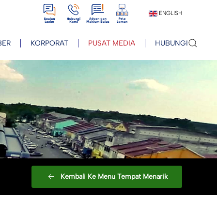
View
View
View
View
ENGLISH
BER
KORPORAT
PUSAT MEDIA
HUBUNGI
Kembali Ke Menu Tempat Menarik