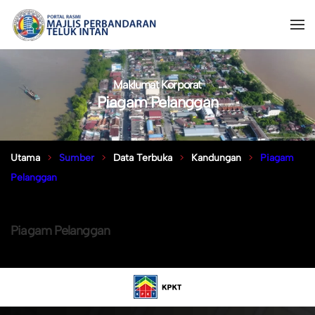
Maklumat Korporat
Piagam Pelanggan
Utama
Sumber
Data Terbuka
Kandungan
Piagam
Pelanggan
Piagam Pelanggan