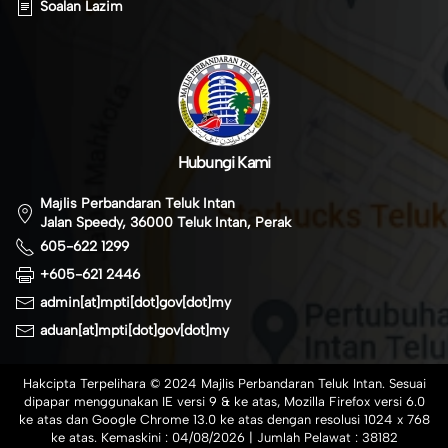
Soalan Lazim
Hubungi Kami
Majlis Perbandaran Teluk Intan
Jalan Speedy, 36000 Teluk Intan, Perak
605-622 1299
+605-621 2446
admin[at]mpti[dot]gov[dot]my
aduan[at]mpti[dot]gov[dot]my
Hakcipta Terpelihara © 2024 Majlis Perbandaran Teluk Intan. Sesuai
dipapar menggunakan IE versi 9 & ke atas, Mozilla Firefox versi 6.0
ke atas dan Google Chrome 13.0 ke atas dengan resolusi 1024 x 768
ke atas. Kemaskini :
04/08/2026
| Jumlah Pelawat :
38182