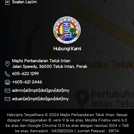
Soalan Lazim
Hubungi Kami
Majlis Perbandaran Teluk Intan
Jalan Speedy, 36000 Teluk Intan, Perak
605-622 1299
+605-621 2446
admin[at]mpti[dot]gov[dot]my
aduan[at]mpti[dot]gov[dot]my
Hakcipta Terpelihara © 2024 Majlis Perbandaran Teluk Intan. Sesuai
dipapar menggunakan IE versi 9 & ke atas, Mozilla Firefox versi 6.0
ke atas dan Google Chrome 13.0 ke atas dengan resolusi 1024 x 768
ke atas. Kemaskini :
04/08/2026
| Jumlah Pelawat :
38174