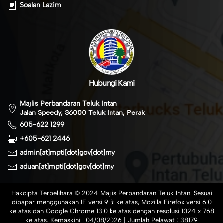
Soalan Lazim
Hubungi Kami
Majlis Perbandaran Teluk Intan
Jalan Speedy, 36000 Teluk Intan, Perak
605-622 1299
+605-621 2446
admin[at]mpti[dot]gov[dot]my
aduan[at]mpti[dot]gov[dot]my
Hakcipta Terpelihara © 2024 Majlis Perbandaran Teluk Intan. Sesuai
dipapar menggunakan IE versi 9 & ke atas, Mozilla Firefox versi 6.0
ke atas dan Google Chrome 13.0 ke atas dengan resolusi 1024 x 768
ke atas. Kemaskini :
04/08/2026
| Jumlah Pelawat :
38179