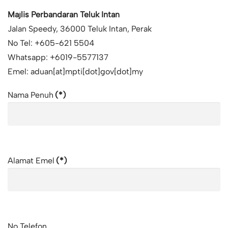
Majlis Perbandaran Teluk Intan
Jalan Speedy, 36000 Teluk Intan, Perak
No Tel: +605-621 5504
Whatsapp: +6019-5577137
Emel: aduan[at]mpti[dot]gov[dot]my
Nama Penuh
(*)
Alamat Emel
(*)
No Telefon