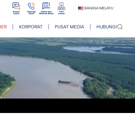
View
View
View
View
BAHASA MELAYU
BER
KORPORAT
PUSAT MEDIA
HUBUNGI