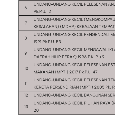
UNDANG-UNDANG KECIL PELESENAN ANJ
6
Pk.P.U. 12
UNDANG-UNDANG KECIL (MENGKOMPAU
7
KESALAHAN) (MDHP) KERAJAAN TEMPATAN
UNDANG-UNDANG KECIL PENGENDALI M
8
1991 Pk.P.U. 53
UNDANG-UNDANG KECIL MENGAWAL IKLA
9
DAERAH HILIR PERAK) 1996 P.K. P.u.9
UNDANG-UNDANG KECIL PELESENAN ES
10
MAKANAN (MPTI) 2017 Pk.P.U. 47
UNDANG-UNDANG KECIL PELESENAN TE
11
KERETA PERSENDIRIAN (MPTI) 2005 Pk. P.
12
UNDANG-UNDANG KECIL BANGUNAN SER
UNDANG-UNDANG KECIL PILIHAN RAYA (MP
13
20