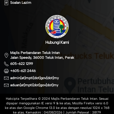
Soalan Lazim
Hubungi Kami
Majlis Perbandaran Teluk Intan
Jalan Speedy, 36000 Teluk Intan, Perak
605-622 1299
+605-621 2446
admin[at]mpti[dot]gov[dot]my
aduan[at]mpti[dot]gov[dot]my
Hakcipta Terpelihara © 2024 Majlis Perbandaran Teluk Intan. Sesuai
dipapar menggunakan IE versi 9 & ke atas, Mozilla Firefox versi 6.0
ke atas dan Google Chrome 13.0 ke atas dengan resolusi 1024 x 768
ke atas. Kemaskini :
04/08/2026
| Jumlah Pelawat :
38179