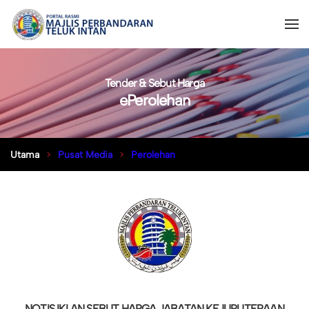
Tender & Sebut Harga
ePerolehan
Utama
Pusat Media
Perolehan
NOTIS IKLAN SEBUT HARGA JABATAN KEJURUTERAAN