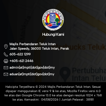
Hubungi Kami
Majlis Perbandaran Teluk Intan
Jalan Speedy, 36000 Teluk Intan, Perak
605-622 1299
+605-621 2446
admin[at]mpti[dot]gov[dot]my
aduan[at]mpti[dot]gov[dot]my
Hakcipta Terpelihara © 2024 Majlis Perbandaran Teluk Intan. Sesuai
dipapar menggunakan IE versi 9 & ke atas, Mozilla Firefox versi 6.0
ke atas dan Google Chrome 13.0 ke atas dengan resolusi 1024 x 768
ke atas. Kemaskini :
04/08/2026
| Jumlah Pelawat :
38181