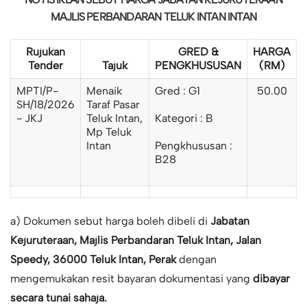
MAJLIS PERBANDARAN TELUK INTAN INTAN
Rujukan
GRED &
HARGA
Tender
Tajuk
PENGKHUSUSAN
(RM)
MPTI/P-
Menaik
Gred : G1
50.00
SH/18/2026
Taraf Pasar
- JKJ
Teluk Intan,
Kategori : B
Mp Teluk
Intan
Pengkhususan :
B28
a) Dokumen sebut harga boleh dibeli di
Jabatan
Kejuruteraan, Majlis Perbandaran Teluk Intan, Jalan
Speedy, 36000 Teluk Intan, Perak
dengan
mengemukakan resit bayaran dokumentasi yang
dibayar
secara tunai sahaja.