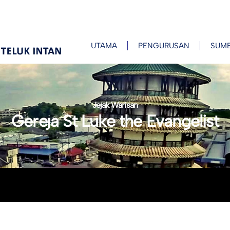
UTAMA
PENGURUSAN
SUM
Jejak Warisan
Gereja St Luke the Evangelist