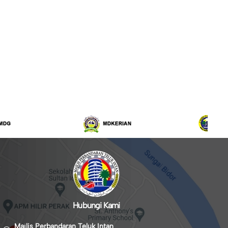
Hubungi Kami
Majlis Perbandaran Teluk Intan