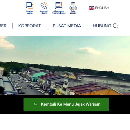
View
View
View
View
ENGLISH
BER
KORPORAT
PUSAT MEDIA
HUBUNGI
Kembali Ke Menu Jejak Warisan