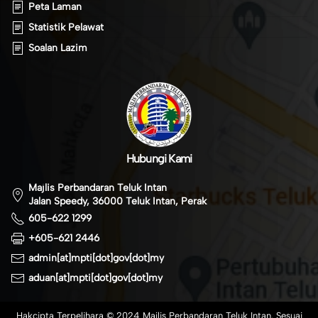
Peta Laman
Statistik Pelawat
Soalan Lazim
Hubungi Kami
Majlis Perbandaran Teluk Intan
Jalan Speedy, 36000 Teluk Intan, Perak
605-622 1299
+605-621 2446
admin[at]mpti[dot]gov[dot]my
aduan[at]mpti[dot]gov[dot]my
Hakcipta Terpelihara © 2024 Majlis Perbandaran Teluk Intan. Sesuai