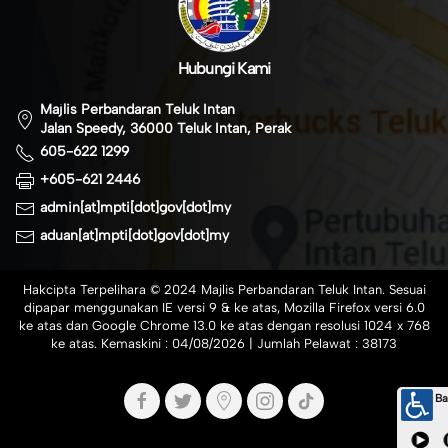
Hubungi Kami
Majlis Perbandaran Teluk Intan
Jalan Speedy, 36000 Teluk Intan, Perak
605-622 1299
+605-621 2446
admin[at]mpti[dot]gov[dot]my
aduan[at]mpti[dot]gov[dot]my
Hakcipta Terpelihara © 2024 Majlis Perbandaran Teluk Intan. Sesuai
dipapar menggunakan IE versi 9 & ke atas, Mozilla Firefox versi 6.0
ke atas dan Google Chrome 13.0 ke atas dengan resolusi 1024 x 768
ke atas. Kemaskini :
04/08/2026
| Jumlah Pelawat :
38173