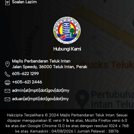
Soalan Lazim
Hubungi Kami
Majlis Perbandaran Teluk Intan
Jalan Speedy, 36000 Teluk Intan, Perak
605-622 1299
+605-621 2446
admin[at]mpti[dot]gov[dot]my
aduan[at]mpti[dot]gov[dot]my
Hakcipta Terpelihara © 2024 Majlis Perbandaran Teluk Intan. Sesuai
dipapar menggunakan IE versi 9 & ke atas, Mozilla Firefox versi 6.0
ke atas dan Google Chrome 13.0 ke atas dengan resolusi 1024 x 768
ke atas. Kemaskini :
04/08/2026
| Jumlah Pelawat :
38176