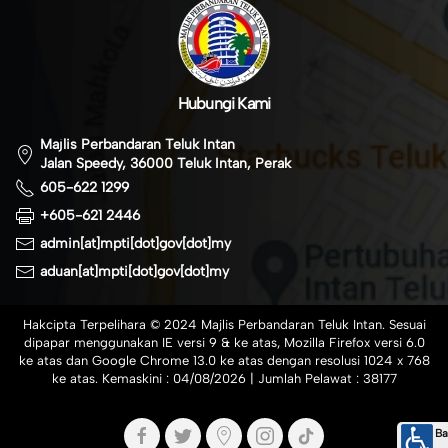
Hubungi Kami
Majlis Perbandaran Teluk Intan
Jalan Speedy, 36000 Teluk Intan, Perak
605-622 1299
+605-621 2446
admin[at]mpti[dot]gov[dot]my
aduan[at]mpti[dot]gov[dot]my
Hakcipta Terpelihara © 2024 Majlis Perbandaran Teluk Intan. Sesuai
dipapar menggunakan IE versi 9 & ke atas, Mozilla Firefox versi 6.0
ke atas dan Google Chrome 13.0 ke atas dengan resolusi 1024 x 768
ke atas. Kemaskini :
04/08/2026
| Jumlah Pelawat :
38177