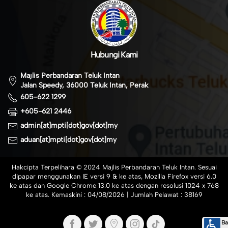
Hubungi Kami
Majlis Perbandaran Teluk Intan
Jalan Speedy, 36000 Teluk Intan, Perak
605-622 1299
+605-621 2446
admin[at]mpti[dot]gov[dot]my
aduan[at]mpti[dot]gov[dot]my
Hakcipta Terpelihara © 2024 Majlis Perbandaran Teluk Intan. Sesuai
dipapar menggunakan IE versi 9 & ke atas, Mozilla Firefox versi 6.0
ke atas dan Google Chrome 13.0 ke atas dengan resolusi 1024 x 768
ke atas. Kemaskini :
04/08/2026
| Jumlah Pelawat :
38169