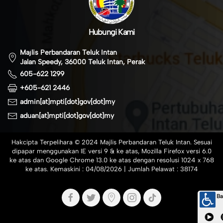
Hubungi Kami
Majlis Perbandaran Teluk Intan
Jalan Speedy, 36000 Teluk Intan, Perak
605-622 1299
+605-621 2446
admin[at]mpti[dot]gov[dot]my
aduan[at]mpti[dot]gov[dot]my
Hakcipta Terpelihara © 2024 Majlis Perbandaran Teluk Intan. Sesuai
dipapar menggunakan IE versi 9 & ke atas, Mozilla Firefox versi 6.0
ke atas dan Google Chrome 13.0 ke atas dengan resolusi 1024 x 768
ke atas. Kemaskini :
04/08/2026
| Jumlah Pelawat :
38174